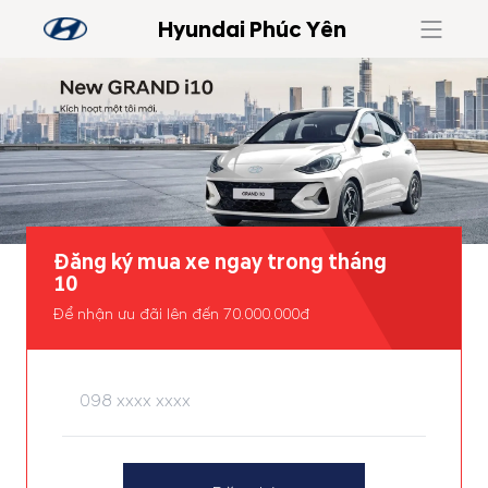
Hyundai Phúc Yên
Đăng ký mua xe ngay trong tháng
10
Để nhận ưu đãi lên đến 70.000.000đ