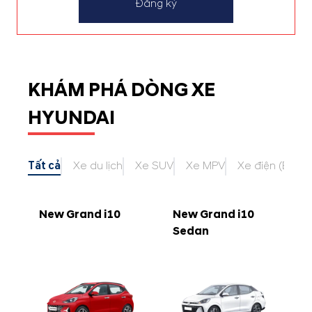
Đăng ký
KHÁM PHÁ DÒNG XE
HYUNDAI
Tất cả
Xe du lịch
Xe SUV
Xe MPV
Xe điện (EV)
New Grand i10
New Grand i10
Sedan