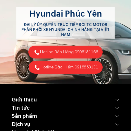
Hyundai Phúc Yên
ĐẠI LÝ ỦY QUYỀN TRỰC TIẾP BỞI TC MOTOR
PHÂN PHỐI XE HYUNDAI CHÍNH HÃNG TẠI VIỆT
NAM
Hotline Bán Hàng:
0906181166
Hotline Bảo Hiểm:
0916853131
Giới thiệu
Tin tức
Sản phẩm
Dịch vụ