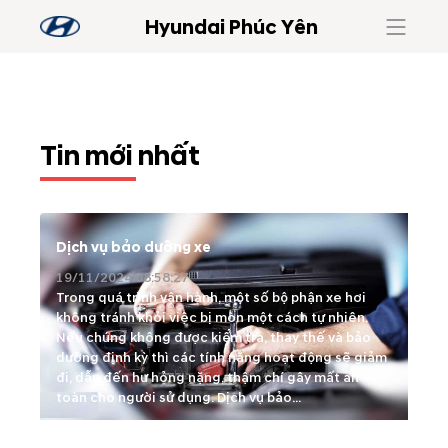
Hyundai Phúc Yên
Tin mới nhất
Dịch vụ bảo dưỡng xe
19/11/2024 08:58:27
Trong quá trình vận hành, một số bộ phận xe hơi
không tránh khỏi việc bị mòn một cách tự nhiên.
Nếu chúng không được kiểm tra, thay thế và bảo
dưỡng định kỳ thì các tính năng hoạt động sẽ giảm
đi, dẫn đến hư hỏng nặng, thậm chí gây mất an
toàn cho người sử dụng. Dịch vụ bảo...