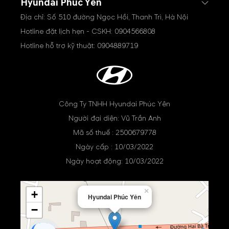
Hyundai Phúc Yên
Địa chỉ: Số 510 đường Ngọc Hồi, Thanh Trì, Hà Nội
Hotline đặt lịch hẹn - CSKH:
0904566808
Hotline hỗ trợ kỹ thuật:
0904889719
Công Ty TNHH Hyundai Phúc Yên
Người đại diện: Vũ Trần Anh
Mã số thuế : 2500679778
Ngày cấp : 10/03/2022
Ngày hoạt động: 10/03/2022
×
+
Hyundai Phúc Yên
−