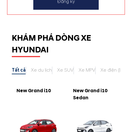
Đăng ký
KHÁM PHÁ DÒNG XE
HYUNDAI
Tất cả
Xe du lịch
Xe SUV
Xe MPV
Xe điện (EV)
New Grand i10
New Grand i10
Sedan