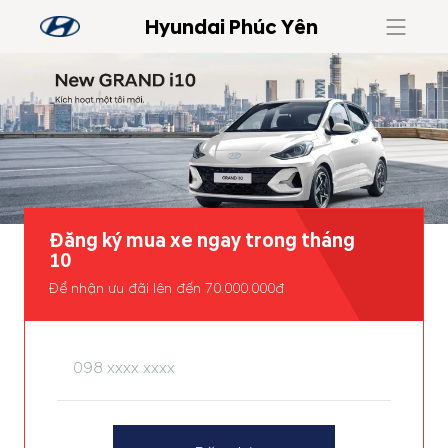
Hyundai Phúc Yên
Đăng ký mua xe ngay trong tháng
10
Để nhận ưu đãi lên đến 70.000.000đ