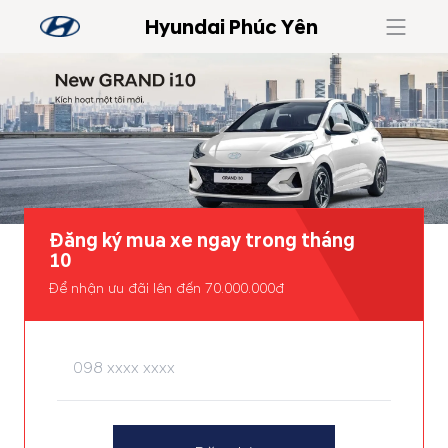
Hyundai Phúc Yên
Đăng ký mua xe ngay trong tháng
10
Để nhận ưu đãi lên đến 70.000.000đ