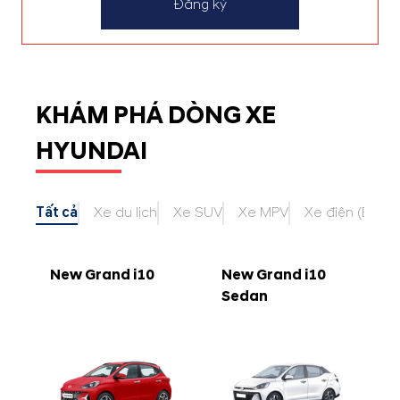
Đăng ký
KHÁM PHÁ DÒNG XE
HYUNDAI
Tất cả
Xe du lịch
Xe SUV
Xe MPV
Xe điện (EV)
New Grand i10
New Grand i10
Sedan