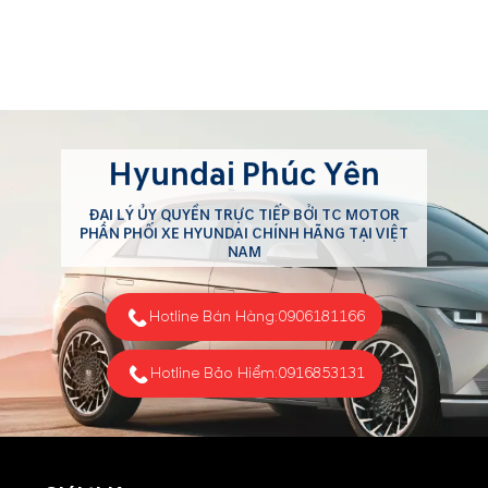
Hyundai Phúc Yên
ĐẠI LÝ ỦY QUYỀN TRỰC TIẾP BỞI TC MOTOR
PHÂN PHỐI XE HYUNDAI CHÍNH HÃNG TẠI VIỆT
NAM
Hotline Bán Hàng:
0906181166
Hotline Bảo Hiểm:
0916853131