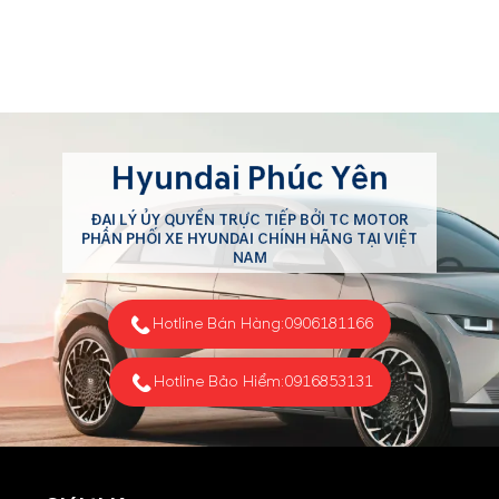
Hyundai Phúc Yên
ĐẠI LÝ ỦY QUYỀN TRỰC TIẾP BỞI TC MOTOR
PHÂN PHỐI XE HYUNDAI CHÍNH HÃNG TẠI VIỆT
NAM
Hotline Bán Hàng:
0906181166
Hotline Bảo Hiểm:
0916853131